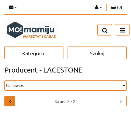
(
0
)
Zaloguj się
Zarejestruj się
Dodaj zgłoszenie
Kategorie
Szukaj
Producent - LACESTONE