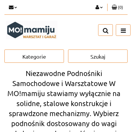
(
0
)
Zaloguj się
Zarejestruj się
Dodaj zgłoszenie
Kategorie
Szukaj
Niezawodne Podnośniki
Samochodowe i Warsztatowe W
MO!mamiju stawiamy wyłącznie na
solidne, stalowe konstrukcje i
sprawdzone mechanizmy. Wybierz
podnośnik dostosowany do wagi