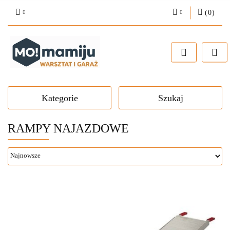
(
0
)
Zaloguj się
Zarejestruj się
Dodaj zgłoszenie
Kategorie
Szukaj
RAMPY NAJAZDOWE