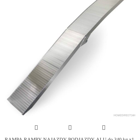
RAMPA RAMPY NAJAZDY PODJAZDY ALU do 340 kg x1