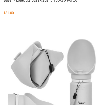
181.00