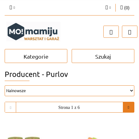
(
0
)
Zaloguj się
Zarejestruj się
Dodaj zgłoszenie
Kategorie
Szukaj
Producent - Purlov