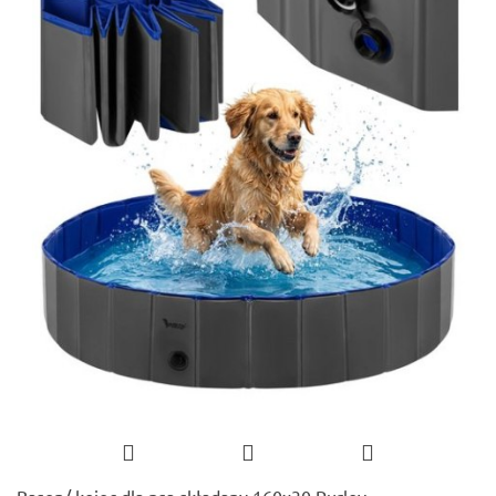
Basen/ kojec dla psa składany 160x30 Purlov