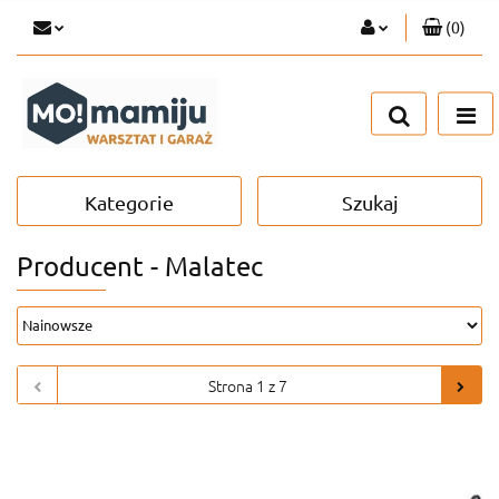
(
0
)
Zaloguj się
Zarejestruj się
Dodaj zgłoszenie
Kategorie
Szukaj
Producent - Malatec