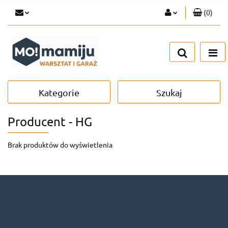
(
0
)
Zaloguj się
Zarejestruj się
Dodaj zgłoszenie
Kategorie
Szukaj
Producent - HG
Brak produktów do wyświetlenia
Zapisz się do Newslettera