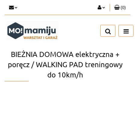
(
0
)
Zaloguj się
Zarejestruj się
Dodaj zgłoszenie
BIEŻNIA DOMOWA elektryczna +
poręcz / WALKING PAD treningowy
do 10km/h