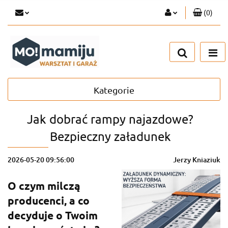
(
0
)
Zaloguj się
Zarejestruj się
Dodaj zgłoszenie
Kategorie
Jak dobrać rampy najazdowe?
Bezpieczny załadunek
2026-05-20 09:56:00
Jerzy Kniaziuk
O czym milczą
producenci, a co
decyduje o Twoim