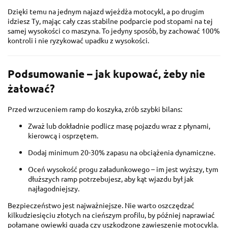
Dzięki temu na jednym najazd wjeżdża motocykl, a po drugim
idziesz Ty, mając cały czas stabilne podparcie pod stopami na tej
samej wysokości co maszyna. To jedyny sposób, by zachować 100%
kontroli i nie ryzykować upadku z wysokości.
Podsumowanie – jak kupować, żeby nie
żałować?
Przed wrzuceniem ramp do koszyka, zrób szybki bilans:
Zważ lub dokładnie podlicz masę pojazdu wraz z płynami,
kierowcą i osprzętem.
Dodaj minimum 20-30% zapasu na obciążenia dynamiczne.
Oceń wysokość progu załadunkowego – im jest wyższy, tym
dłuższych ramp potrzebujesz, aby kąt wjazdu był jak
najłagodniejszy.
Bezpieczeństwo jest najważniejsze. Nie warto oszczędzać
kilkudziesięciu złotych na cieńszym profilu, by później naprawiać
połamane owiewki quada czy uszkodzone zawieszenie motocykla.