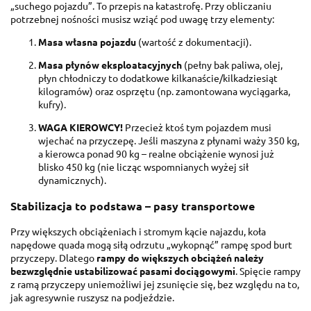
„suchego pojazdu”. To przepis na katastrofę. Przy obliczaniu
potrzebnej nośności musisz wziąć pod uwagę trzy elementy:
Masa własna pojazdu
(wartość z dokumentacji).
Masa płynów eksploatacyjnych
(pełny bak paliwa, olej,
płyn chłodniczy to dodatkowe kilkanaście/kilkadziesiąt
kilogramów) oraz osprzętu (np. zamontowana wyciągarka,
kufry).
WAGA KIEROWCY!
Przecież ktoś tym pojazdem musi
wjechać na przyczepę. Jeśli maszyna z płynami waży 350 kg,
a kierowca ponad 90 kg – realne obciążenie wynosi już
blisko 450 kg (nie licząc wspomnianych wyżej sił
dynamicznych).
Stabilizacja to podstawa – pasy transportowe
Przy większych obciążeniach i stromym kącie najazdu, koła
napędowe quada mogą siłą odrzutu „wykopnąć” rampę spod burt
przyczepy. Dlatego
rampy do większych obciążeń należy
bezwzględnie ustabilizować pasami dociągowymi
. Spięcie rampy
z ramą przyczepy uniemożliwi jej zsunięcie się, bez względu na to,
jak agresywnie ruszysz na podjeździe.