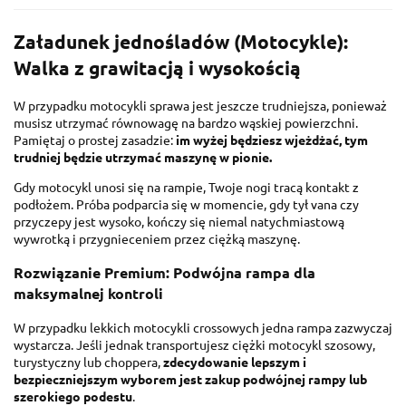
Załadunek jednośladów (Motocykle):
Walka z grawitacją i wysokością
W przypadku motocykli sprawa jest jeszcze trudniejsza, ponieważ
musisz utrzymać równowagę na bardzo wąskiej powierzchni.
Pamiętaj o prostej zasadzie:
im wyżej będziesz wjeżdżać, tym
trudniej będzie utrzymać maszynę w pionie.
Gdy motocykl unosi się na rampie, Twoje nogi tracą kontakt z
podłożem. Próba podparcia się w momencie, gdy tył vana czy
przyczepy jest wysoko, kończy się niemal natychmiastową
wywrotką i przygnieceniem przez ciężką maszynę.
Rozwiązanie Premium: Podwójna rampa dla
maksymalnej kontroli
W przypadku lekkich motocykli crossowych jedna rampa zazwyczaj
wystarcza. Jeśli jednak transportujesz ciężki motocykl szosowy,
turystyczny lub choppera,
zdecydowanie lepszym i
bezpieczniejszym wyborem jest zakup podwójnej rampy lub
szerokiego podestu
.