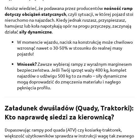
Musisz wiedzieć, że podawana przez producentów
nośność ramp
dotyczy obciążeń statycznych
, czyli sytuacji, w której pojazd stoi
nieruchomo na najazdach. Kiedy jednak ruszasz, przyspieszasz,
hamujesz lub koła napotykają opór na progu przyczepy, zaczynają
działać
siły dynamiczne
.
W momencie wjazdu, nacisk na konstrukcję może chwilowo
wzrosnąć nawet o 30-50% w stosunku do realnej masy
pojazdu!
Wniosek?
Zawsze wybieraj rampy z wyraźnym marginesem
bezpieczeństwa. Jeśli Twój sprzęt waży 400 kg, komplet
najazdów o udźwigu 500 kg to za mało – siły dynamiczne
mogą doprowadzić do zmęczenia materiału i nagłego
pęknięcia profilu.
Załadunek dwuśladów (Quady, Traktorki):
Kto naprawdę siedzi za kierownicą?
Dopasowując rampy pod quada (ATV) czy kosiarkę-traktorek,
większość użytkowników sprawdza w instrukcji wagę tak zwanego