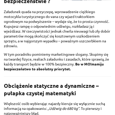
bezpieczeństwie ?
Załadunek quada na przyczepę, wprowadzenie ciężkiego
motocykla turystycznego do vana czy wjazd traktorkiem
ogrodowym na podwyższenie – wydaje się, że to prosta czynność.
Kupujesz rampę o odpowiednim udźwigu, rozkładasz ją i
wjeżdżasz. W rzeczywistości jednak chwila nieuwagi lub zły dobór
parametrów mogą skończyć się kosztownym uszkodzeniem
sprzętu, a w najgorszym wypadku – poważnym uszczerbkiem na
zdrowiu.
W tym poradniku pominiemy marketingowe slogany. Skupimy się
na twardej fizyce, realiach załadunku i zasadach, które sprawią, że
każdy transport będzie w 100% bezpieczny.
Bo w MO!mamiju
bezpieczeństwo to absolutny priorytet.
Obciążenie statyczne a dynamiczne –
pułapka czystej matematyki
Większość osób wybierając najazdy kieruje się wyłącznie suchą
informacją na opakowaniu:
„Udźwig do 680 kg”
. To pierwszy i
najpoważniejszy błąd.